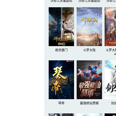
边军小卒黄袍加
边军小卒黄袍加
边军小
身！125
身！124
身
绝世唐门
斗罗大陆
斗罗大
琴帝
最强修仙赘婿
剑