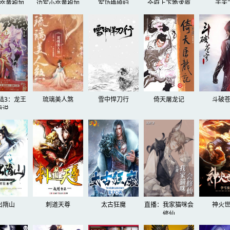
卒黄袍加
边军小卒黄袍加
军功换媳妇
全府上下跪求原
于天
！123
身！
谅！
陆3：龙王
琉璃美人煞
雪中悍刀行
倚天屠龙记
斗破
传说
出隋山
刺道天尊
太古狂魔
直播：我家猫咪会
神火
修仙