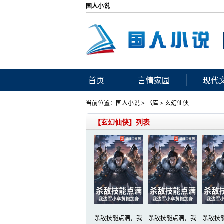
国人小说
首页
言情家园
现代
当前位置：
国人小说
>
书库
>
玄幻仙侠
【玄幻仙侠】列表
杀敌技能点满，我
杀敌技能点满，我
杀敌技