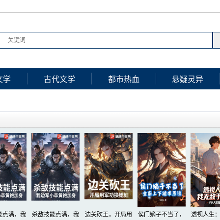
文学
古代文学
都市热血
悬疑灵异
能点满，我
杀敌技能点满，我
边关砍王，开局用
侯门嫡子不当了，
透视人生