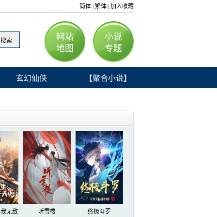
简体
繁体
加入收藏
|
|
网站
小说
地图
专题
玄幻仙侠
【聚合小说】
：我无敌
听雪楼
终极斗罗