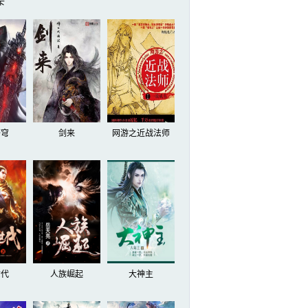
下
苍穹
剑来
网游之近战法师
世代
人族崛起
大神主