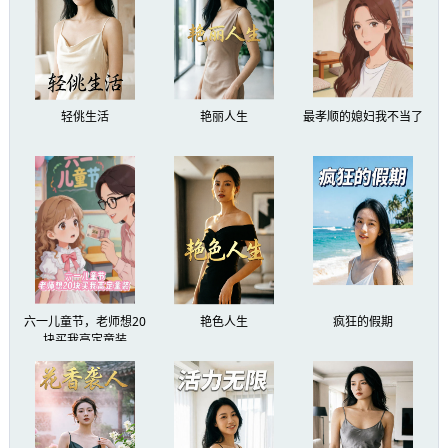
寺少卿的女儿，和我一样沦落至此的官家小姐。
王老粗说赎她要一百个人头。我掂量着手里这三
十二个，路还长，但总得有人去走。
轻佻生活
艳丽人生
最孝顺的媳妇我不当了
边关砍王，开局用军功换媳妇小说精彩阅读:
“我靠，你小子行啊！”
王老粗累得直喘粗气，浑身上下都被血污浸
染。
但他却是两眼放光，不停地上下打量李默，
六一儿童节，老师想20
艳色人生
疯狂的假期
像是看到了什么稀世珍宝。
块买我高定童装
周围其他人看向李默的目光也是不加掩饰的
敬佩。