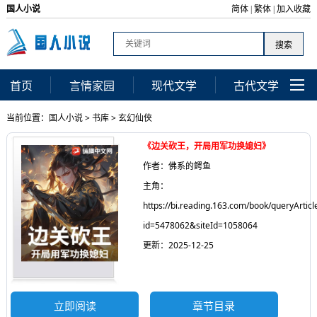
国人小说
简体
繁体
加入收藏
|
|
首页
言情家园
现代文学
古代文学
当前位置：
国人小说
>
书库
>
玄幻仙侠
《边关砍王，开局用军功换媳妇》
作者：佛系的鳄鱼
主角：
https://bi.reading.163.com/book/queryArticl
id=5478062&siteId=1058064
更新：2025-12-25
立即阅读
章节目录