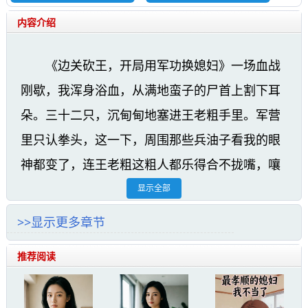
内容介绍
《边关砍王，开局用军功换媳妇》一场血战
刚歇，我浑身浴血，从满地蛮子的尸首上割下耳
朵。三十二只，沉甸甸地塞进王老粗手里。军营
里只认拳头，这一下，周围那些兵油子看我的眼
神都变了，连王老粗这粗人都乐得合不拢嘴，嚷
嚷着要给我报功，脱了这该死的罪籍，说不定还
显示全部
能混个一官半职。可我没要。我把军功全换成了
>>显示更多章节
给林姑娘赎身的机会。这话一出，炸了锅了。王
推荐阅读
老粗骂我疯了，旁人笑我色迷心窍，到了这步田
地还惦记女人。他们懂什么？林雨薇，她是光禄