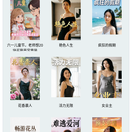
六一儿童节，老师想20
艳色人生
疯狂的假期
块买我高定童装
花香袭人
活力无限
女业主