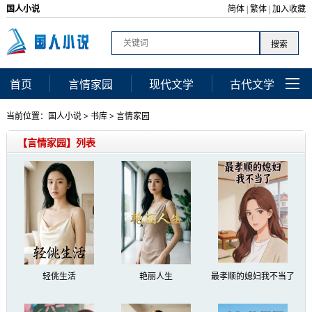
国人小说
简体
繁体
加入收藏
|
|
首页
言情家园
现代文学
古代文学
当前位置：
国人小说
>
书库
>
言情家园
【言情家园】列表
轻佻生活
艳丽人生
最孝顺的媳妇我不当了