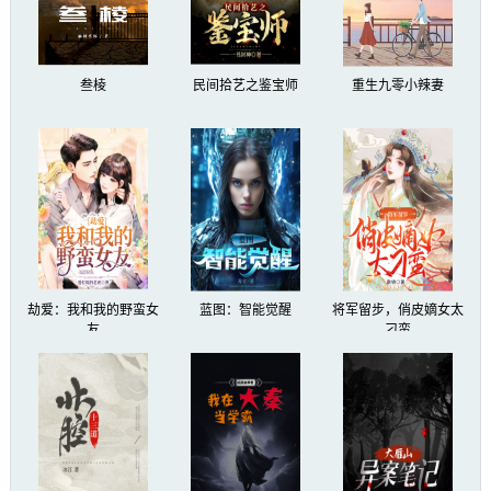
叁棱
民间拾艺之鉴宝师
重生九零小辣妻
劫爱：我和我的野蛮女
蓝图：智能觉醒
将军留步，俏皮嫡女太
友
刁蛮