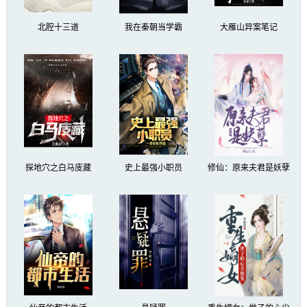
北腔十三道
我在秦朝当学霸
大雁山异案笔记
探地穴之白马庋藏
史上最强小职员
修仙：原来夫君是妖孽