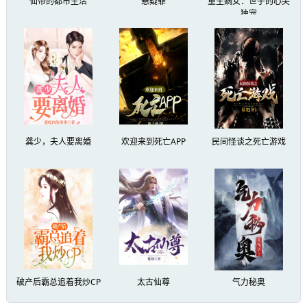
仙帝的都市生活
悬疑罪
重生嫡女：世子的心尖
独宠
龚少，夫人要离婚
欢迎来到死亡APP
民间怪谈之死亡游戏
破产后霸总追着我炒CP
太古仙尊
气力秘奥