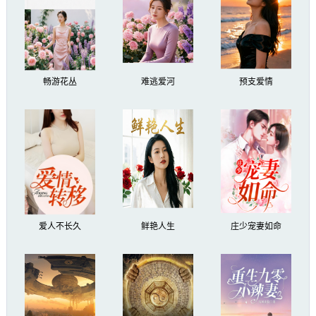
畅游花丛
难逃爱河
预支爱情
爱人不长久
鲜艳人生
庄少宠妻如命