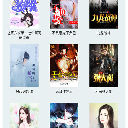
祖宗六岁半：七个哥哥
不负春光不负己
九龙战神
团宠我
风起时想你
无敌作弊王
刁民张大彪