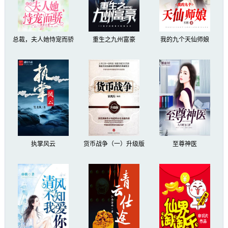
总裁，夫人她恃宠而骄
重生之九州富豪
我的九个天仙师娘
执掌风云
货币战争（一）升级版
至尊神医