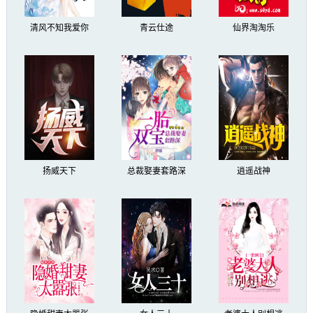
清风不知我爱你
青云仕途
仙界淘淘乐
扬威天下
总裁娶妻套路深
逍遥战神