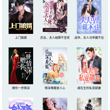
上门狼婿
厉总，夫人她罪不至死
战爷，夫人马甲藏不住
赠你一世情深
情深难暖故人心
戚先生的私宠甜妻