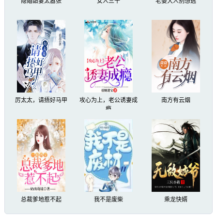
隐婚甜妻太嚣张
女人三十
老婆大人别想逃
厉太太，请捂好马甲
攻心为上，老公诱妻成
南方有云烟
瘾
总裁爹地惹不起
我不是废柴
乘龙快婿