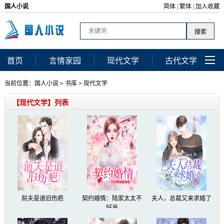
国人小说
简体
繁体
加入收藏
|
|
首页
言情家园
现代文学
古代文学
当前位置：
国人小说
>
书库
>
现代文学
【现代文学】列表
前夫是道旧伤疤
契约婚情：陆家太太不
夫人，总裁又来求婚了
好当