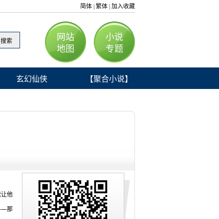
简体
繁体
加入收藏
|
|
网站
小说
地图
专题
玄幻仙侠
【聚合小说】
我让他
——那