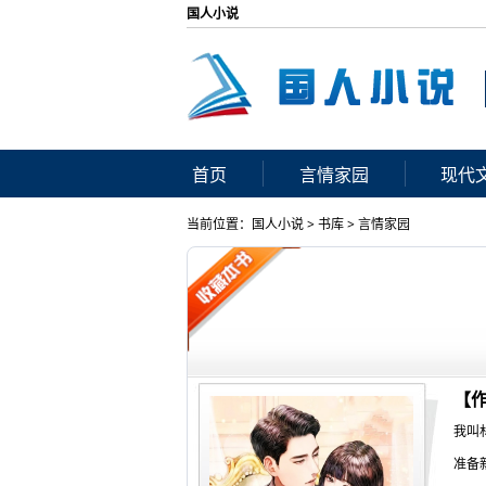
国人小说
首页
言情家园
现代
当前位置：
国人小说
>
书库
>
言情家园
【
我叫
准备