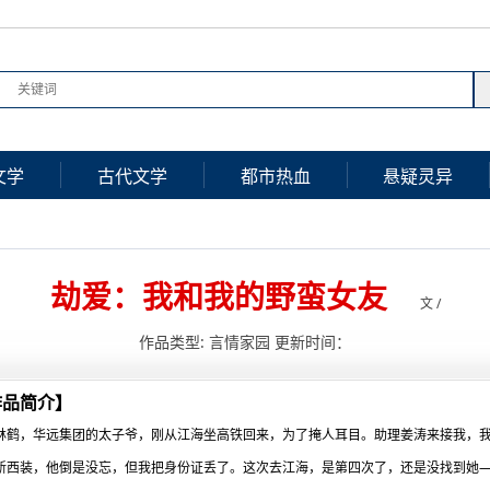
文学
古代文学
都市热血
悬疑灵异
劫爱：我和我的野蛮女友
文 /
作品类型: 言情家园 更新时间：
作品简介】
林鹤，华远集团的太子爷，刚从江海坐高铁回来，为了掩人耳目。助理姜涛来接我，
新西装，他倒是没忘，但我把身份证丢了。这次去江海，是第四次了，还是没找到她