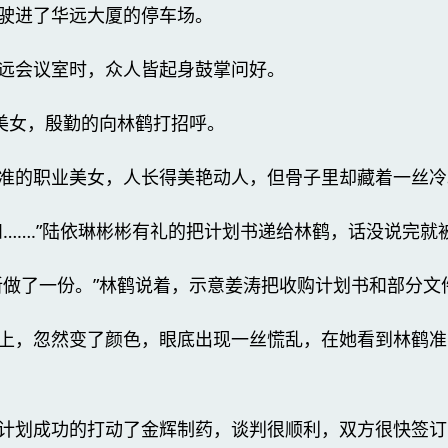
驶进了华远大厦的停车场。
远会议室时，众人皆起身鼓掌问好。
发美女，殷勤的向林鹤打招呼。
准的职业美女，人长得美艳动人，但骨子里却藏着一丝冷
和…….”陆依琳彬彬有礼的把计划书递给林鹤，话没说完就
新做了一份。”林鹤说着，示意姜涛把收购计划书和部分文
上，忽然变了颜色，眼底出现一丝慌乱，在她看到林鹤准
计划成功的打动了金辉制药，谈判很顺利，双方很快签订