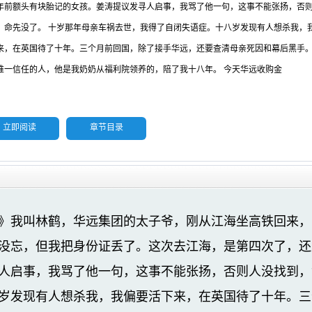
年前额头有块胎记的女孩。姜涛提议发寻人启事，我骂了他一句，这事不能张扬，否
，命先没了。 十岁那年母亲车祸去世，我得了自闭失语症。十八岁发现有人想杀我，
来，在英国待了十年。三个月前回国，除了接手华远，还要查清母亲死因和幕后黑手
唯一信任的人，他是我奶奶从福利院领养的，陪了我十八年。 今天华远收购金
立即阅读
章节目录
》我叫林鹤，华远集团的太子爷，刚从江海坐高铁回来，
没忘，但我把身份证丢了。这次去江海，是第四次了，还
人启事，我骂了他一句，这事不能张扬，否则人没找到，
岁发现有人想杀我，我偏要活下来，在英国待了十年。三