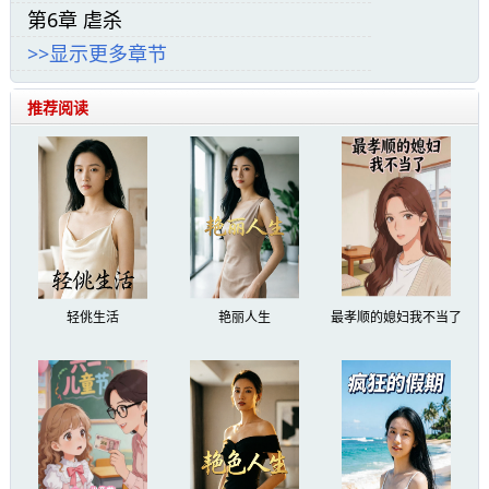
填充，骨骼在移位，肌肉在膨胀，剧烈的疼痛席
第6章 虐杀
卷每一处经络，飞速修复着受伤的身体。
>>显示更多章节
“居然能够吞噬他人武魂化为己用，莫非我觉
推荐阅读
醒的便是传说中能够吞噬万物的吞天武魂？！”
罗浩惊喜万分，正闪过无数疑问，突然一股
极致的疼痛在脑海爆开，顿时眼前一黑，直接晕
了过去。
轻佻生活
艳丽人生
最孝顺的媳妇我不当了
“哥哥……你醒醒呀！”
不知过了多久，罗雨霖焦急的呼唤声，不断
的在耳边萦绕徘徊。