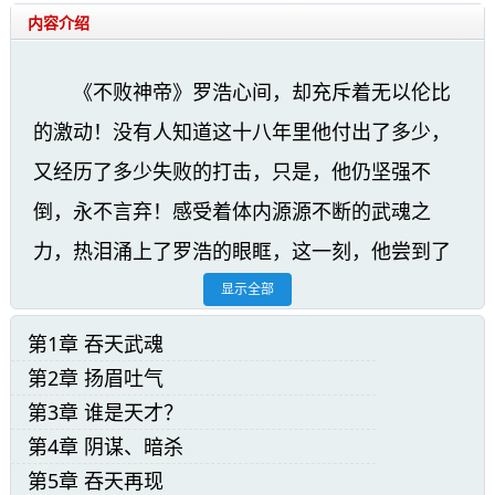
内容介绍
《不败神帝》罗浩心间，却充斥着无以伦比
的激动！没有人知道这十八年里他付出了多少，
又经历了多少失败的打击，只是，他仍坚强不
倒，永不言弃！感受着体内源源不断的武魂之
力，热泪涌上了罗浩的眼眶，这一刻，他尝到了
苦尽甘来。意念一动，黑幕自脑海飞出，如血盆
显示全部
大口，直接将楚龙的苦尸吸入口中，炼化出一个
第1章 吞天武魂
巴掌大的火蛇印记。
第2章 扬眉吐气
第3章 谁是天才？
不败神帝小说精彩阅读:
第4章 阴谋、暗杀
霎时间，罗浩只觉得全身都被火焰的力量所
第5章 吞天再现