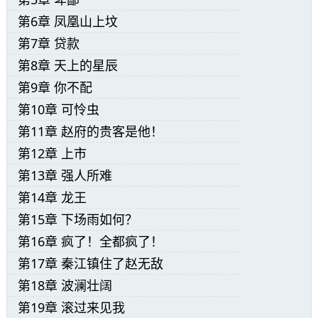
“哦！”周红颜握住门把手，向下一拧。
第6章 凤凰山上坟
门锁开了。
第7章 贷款
第8章 天上的星辰
房门开了一条缝，周红颜想拉开门，突然想
第9章 你不配
到有点不妥又把门关上了。
第10章 可怜虫
第11章 赵府的贵客是他！
“还是别开门了，万一误会了咱们两个。”
第12章 上市
第13章 强人所难
门外的沈如霜愣住了。
第14章 龙王
她明明看到房门开了一条缝，怎么又关上
第15章 下场雨如何？
第16章 疯了！全都疯了！
了？
第17章 秦江镇住了赵无敌
想了一会才恍然笑道：“姜天隋战神，我只是
第18章 波澜壮阔
第19章 滚过来见我
过来答谢您的救命之恩，没有其他意思。”