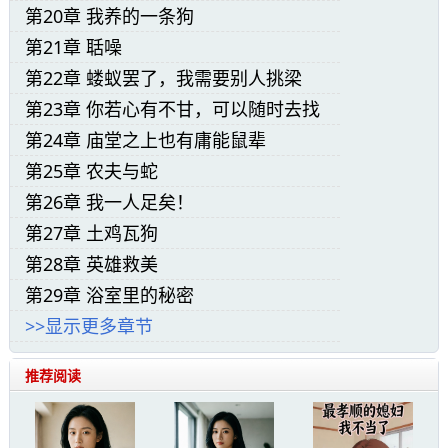
第20章 我养的一条狗
“如果您担心孤男寡女让人误会，那我白天再
第21章 聒噪
来。”
第22章 蝼蚁罢了，我需要别人挑梁
子？
第23章 你若心有不甘，可以随时去找
“这瓶酒放门口了，请您务必收下。”
我
第24章 庙堂之上也有庸能鼠辈
第25章 农夫与蛇
她将红酒放在门前台阶上，大步离开。
第26章 我一人足矣！
第27章 土鸡瓦狗
“姜天隋战神可能对我有意思，想邀请我进去
第28章 英雄救美
喝几杯，不过看天色已晚，怕旁人看到误会又把
第29章 浴室里的秘密
门关上了。”
>>显示更多章节
沈如霜出了京华名邸，淡淡一笑。
推荐阅读
“姐夫，这酒怎么办？听说几十万呢！咱们送