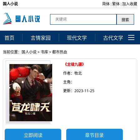
国人小说
简体
繁体
加入收藏
|
|
首页
言情家园
现代文学
古代文学
当前位置：
国人小说
>
书库
>
都市热血
《龙啸九疆》
作者：牧北
主角：
更新：2023-11-25
立即阅读
章节目录