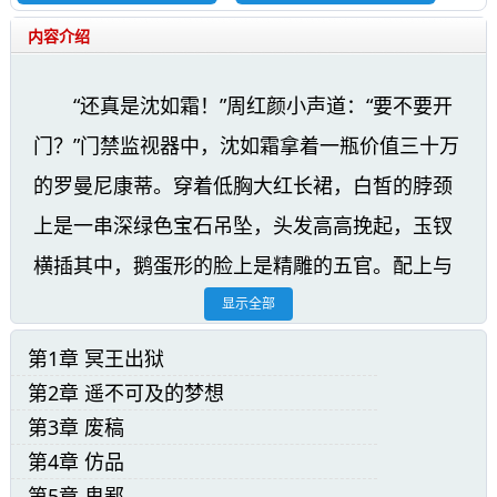
内容介绍
“还真是沈如霜！”周红颜小声道：“要不要开
门？”门禁监视器中，沈如霜拿着一瓶价值三十万
的罗曼尼康蒂。穿着低胸大红长裙，白皙的脖颈
上是一串深绿色宝石吊坠，头发高高挽起，玉钗
横插其中，鹅蛋形的脸上是精雕的五官。配上与
生俱来的冰山气质，和高挑的身材，让整个人看
显示全部
起来不敢亵渎。秦江无所谓：“随便！”
第1章 冥王出狱
第2章 遥不可及的梦想
苍龙啸天精彩章节阅读：
第3章 废稿
第4章 仿品
第5章 卑鄙