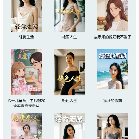
回去吧！”周红颜将那瓶罗曼尼康蒂洋酒拿进了
屋。
“送回去？”秦江直接打开：“沈如霜这种臭屁
轻佻生活
艳丽人生
最孝顺的媳妇我不当了
女人，天天惹我烦，没把她吊起来打就不错了。”
“喝她一瓶酒怎么了？”
周红颜如遭雷击，直接傻在当场。
沈如霜这样的人，天骄一样的存在，对自己
六一儿童节，老师想20
艳色人生
疯狂的假期
来说就如天上耀眼的星辰，只能仰望。
块买我高定童装
在秦江口中却是一文不值，两人接触的几
次，秦江没给过沈如霜一次好脸，甚至还想把她