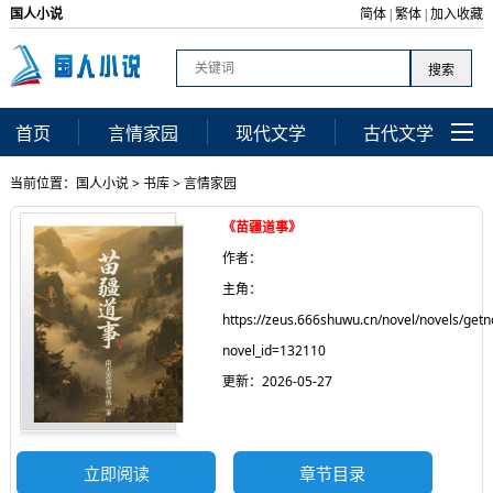
国人小说
简体
繁体
加入收藏
|
|
首页
言情家园
现代文学
古代文学
当前位置：
国人小说
>
书库
>
言情家园
《苗疆道事》
作者：
主角：
https://zeus.666shuwu.cn/novel/novels/getn
novel_id=132110
更新：2026-05-27
立即阅读
章节目录