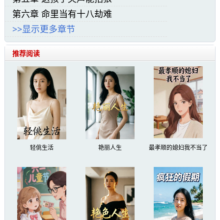
朝五姑娘山走去。我脖子上生了病，浑身没力
第六章 命里当有十八劫难
气，但倔强地咬着牙，不肯让他们背。
>>显示更多章节
苗疆道事小说精彩阅读:
推荐阅读
“啷个没得用，啷个没得用？”我娘的情绪有
点儿激动起来，声音也不由得高了，说我前几天
听罗大屌他老子讲了，说他最近在螺蛳林过去的
五姑娘山那边还看到了那个老道士呢，说不定是
人家根本就没有走，连道观都设在了那边呢，我
轻佻生活
艳丽人生
最孝顺的媳妇我不当了
们去找一找，说不定就能够找到呢。
我娘充满希望地说着，然而换来的却是我爹
的沉默，这僵硬的气氛一直沉默了好久，我在床
上都等得难受，睁开半边眼睛来，却看到我那从