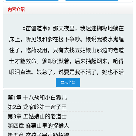
内容介绍
《苗疆道事》那天夜里，我迷迷糊糊地躺在
床上，听见娘和爹在楼下争吵。娘说我被水鬼缠
住了，吃药没用，只有去找五姑娘山那边的老道
士才能救命。爹却沉默着，后来抽起烟来，呛得
眼泪直流。娘急了，说要是我不活了，她也不活
了。爹终于开口，说他宁愿我死在家里，也不愿
显示全部
我跟着那些出家的人，忘了祖宗。娘骂了他一
第1章 十八劫和小白狐儿
顿，说总比死了强。他们商量了一整夜，又哭又
第2章 龙家岭第一密子王
闹。第二天清早，娘收拾了鸡蛋、腊肉、兔子和
第3章 五姑娘山的老道士
第四章 麻栗山里的捉猴人
米，爹带上柴刀，我们一家三口趁着天蒙蒙亮，
第五章 这孩子哭声能招狼