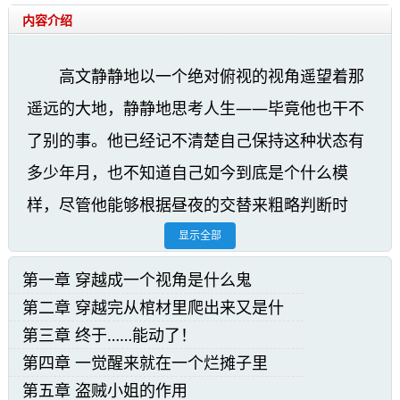
内容介绍
高文静静地以一个绝对俯视的视角遥望着那
遥远的大地，静静地思考人生——毕竟他也干不
了别的事。他已经记不清楚自己保持这种状态有
多少年月，也不知道自己如今到底是个什么模
样，尽管他能够根据昼夜的交替来粗略判断时
间，但说实话——在昼夜交替进行了数十万次之
显示全部
后他也就懒得去计算了。
第一章 穿越成一个视角是什么鬼
第二章 穿越完从棺材里爬出来又是什
黎明之剑精彩阅读章节：
么鬼
第三章 终于……能动了！
“辛苦了，拜伦骑士，”瑞贝卡垂下眼皮，以
第四章 一觉醒来就在一个烂摊子里
掩饰自己眼中的疲惫，“我们至少能喘口气了。”
第五章 盗贼小姐的作用