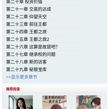
第二十章 投资价值
留意打量了一下这间石厅的情况。
第二十一章 交易的达成
这是一个年代久远的地方，长方形的石质大
第二十二章 仰望天空
第二十三章 前往王都
厅中随处可以看到蛛网和厚厚的尘土，一些腐朽
第二十四章 王都之旅
的器物被堆放在大厅的一端，尽管已经陈旧不
第二十五章 王都之旅2
堪，却仍然能看出它们昔日的精美与华贵。而在
第二十六章 这算是故居吧？
石厅四周的墙壁上，则还能看到保存完整的壁画
第二十七章 继承权的问题
与浮雕。尽管壁画已经褪色，浮雕也略有磨损，
第二十八章 新的访客
却仍然不影响观看。
第二十九章 秘银宝库
>>显示更多章节
赫蒂·塞西尔便认真打量了那些壁画与浮雕很
推荐阅读
长时间。与近代兴起的、源自北方诸国华而不实
的轻佻风格相比，这间石厅中的一切装饰都显得
庄重而朴实，带着明显的“第一王朝”气息，壁画