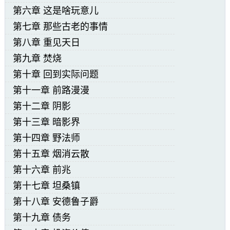
第六章 这是啥玩意儿
随后她回过头，打量着身边仅剩的几个人：
第七章 那些古老的事情
三名士兵正在举着火把警戒四周，赫蒂姑妈则手
第八章 重见天日
托着一个燃烧的火球认真打量着石厅尽头的墙
第九章 焚烧
壁，而那个稀里糊涂跟过来的小侍女贝蒂则紧握
第十章 回到实际问题
着那个被她拿了一路的平底锅，畏畏缩缩地藏在
第十一章 前路漫漫
第十二章 阴影
士兵们身后，正用一双忽闪忽闪的大眼睛好奇地
第十三章 暗影界
打量着这个地方。
第十四章 野法师
算上她自己和拜伦骑士，眼下这七个人恐怕
第十五章 烟消云散
第十六章 前兆
就是最后的幸存者了——那些留在地表的人不可
第十七章 坦桑镇
能幸存下来。
第十八章 安德鲁子爵
第十九章 债务
确认了每一个人的状况之后，瑞贝卡不由得