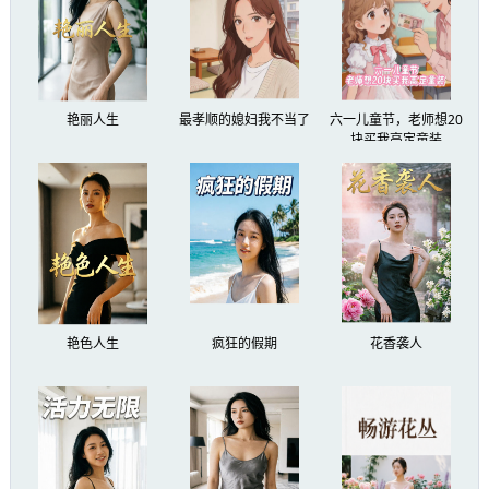
用于描绘英雄形象或风土人情，浮雕则刻写着那
些偏向神话传说的场景与抽象的神明符号，而作
为一个博学的施法者，赫蒂很擅长从这些古老的
艳丽人生
最孝顺的媳妇我不当了
六一儿童节，老师想20
块买我高定童装
图画中解读出有用的东西。
看着那些壁画与浮雕上的内容，赫蒂忍不住
把左手放在胸前，低声说道：“愿先祖宽恕……”
“赫蒂姑妈，”瑞贝卡提着法杖来到赫蒂身
艳色人生
疯狂的假期
花香袭人
旁，这个年轻姑娘脸上有点紧张，直到此刻，她
仿佛才终于意识到自己踏入了什么样的地方，并
略有不安起来，“这里……”
“这里便是塞西尔家族的先祖沉睡之地，”赫