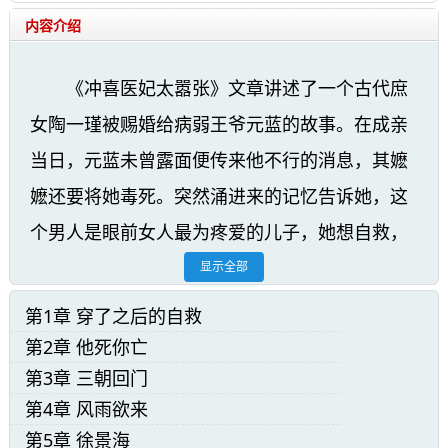
内容介绍
《冲喜医妃太嚣张》文章讲述了一个古代庶
女陶一瑾被赐婚给病弱王爷元蓝的故事。在成亲
当日，元蓝未曾露面便传来他不行的消息，其嬷
嬷还要将她毒死。突然涌进来的记忆告诉她，这
个男人是眼前女人最为疼爱的儿子，她想自救，
便必须得靠他。于是，她伸手将身边躺着的男人
显示全部
给拽了起来，挡在自己的面前。接着，她用头上
第1章 穿了之后的自救
的银簪子威胁蓝如雪，为了自保，什么都能做得
第2章 他死你亡
出来。蓝如雪气急败坏，手中的素银簪子就要朝
第3章 三朝回门
第4章 风雨欲来
着陶一瑾抓着元蓝的手刺过去。整个故事通过陶
第5章 徐景海