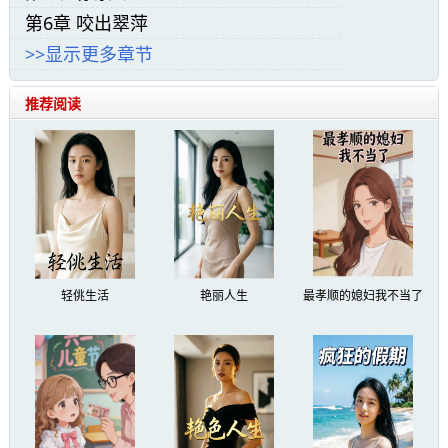
一瑾的视角展开，表现了她聪明智慧、勇敢无畏
第6章 咬出翠萍
的一面。同时，也反映了古代社会庶女的悲惨遭
>>显示更多章节
遇和权力斗争的残酷现实。
推荐阅读
冲喜医妃太嚣张小说精彩阅读:
“诈尸啦！”
谁？
是谁在说话？
轻佻生活
艳丽人生
最孝顺的媳妇我不当了
陶一瑾皱了皱眉，挣扎着睁开了双眼，下意
识地坐了起来，迷茫地看着四周，入目之处皆是
挂着白素，但又处处透着古韵，中医交流大会的
会场不是这个样子，她这是在哪？