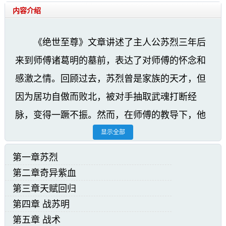
内容介绍
《绝世至尊》文章讲述了主人公苏烈三年后
来到师傅诸葛明的墓前，表达了对师傅的怀念和
感激之情。回顾过去，苏烈曾是家族的天才，但
因为居功自傲而败北，被对手抽取武魂打断经
脉，变得一蹶不振。然而，在师傅的教导下，他
学会了隐忍和努力修炼，成长为一个更加成熟的
显示全部
人。苏烈向师傅表达了自己的进步和心声，并磕
第一章苏烈
头表示对师傅的感激和敬意。整篇文章通过主人
第二章奇异紫血
公视角展现了师徒情深的感人故事。
第三章天赋回归
第四章 战苏明
绝世至尊小说精彩阅读:
第五章 战术