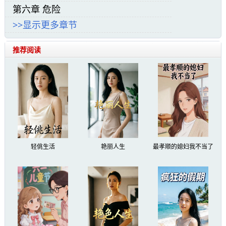
青阳城外，一片树林之中。
第六章 危险
>>显示更多章节
一个人影行走在树林，炎日西下，却丝毫不
影响他的步伐，随着树林渐渐茂盛，不久之后，
推荐阅读
他的脚步，终于停在了一座坟墓面前。
“三年了，三年了……”
站在坟墓面前，苏烈长叹一声，眼神之中，
却有不住的期盼。
轻佻生活
艳丽人生
最孝顺的媳妇我不当了
“师傅，您还好吗？按照您的约定，三年
后……我来了。”
坟墓很简单，甚至可以用一个小土堆来形