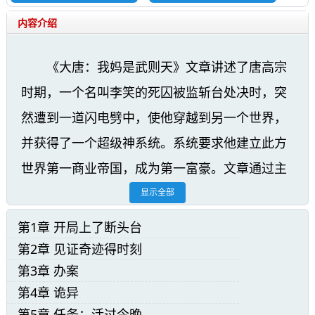
内容介绍
《大唐：我妈是武则天》文章讲述了唐高宗
时期，一个名叫李笑的死囚被监斩台处决时，突
然遭到一道闪电劈中，使他穿越到另一个世界，
并获得了一个超级神系统。系统要求他建立此方
世界第一商业帝国，成为第一富豪。文章通过主
人公视角展示了当时社会的残酷和无奈，以及主
显示全部
人公因意外穿越而得到的机会。这个故事充满了
第1章 开局上了断头台
未知和惊喜，引人入胜，让人产生强烈的好奇心
第2章 见证奇迹得时刻
和阅读欲望。
第3章 办案
第4章 诡异
大唐：我妈是武则天小说精彩阅读:
第5章 任务：活过今晚