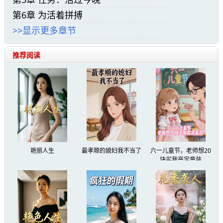
唐高宗天皇大圣大弘孝皇帝，咸亨元年，己
第6章 为活着拼搏
酉月，庚辰日，午时三刻，菜市口。
>>显示更多章节
监斩官右卫大将军武长青一声喝：“午时三刻
推荐阅读
已到，行刑。”
监斩台跪着一溜犯人，脖子上插着一个“犯由
牌”。
一个犯人一甩头，大吼一声：“老子死得
艳丽人生
最孝顺的媳妇我不当了
六一儿童节，老师想20
块买我高定童装
冤！”
刽子手嘿嘿一笑：“李笑，放心吧，老子给你
来个一刀断头，给你个痛快。”