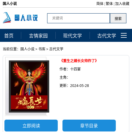
国人小说
简体
繁体
加入收藏
|
|
首页
言情家园
现代文学
古代文学
当前位置：
国人小说
>
书库
>
古代文学
《重生之嫡长女帅炸了》
作者：十四宴
主角：
更新：2024-05-28
立即阅读
章节目录