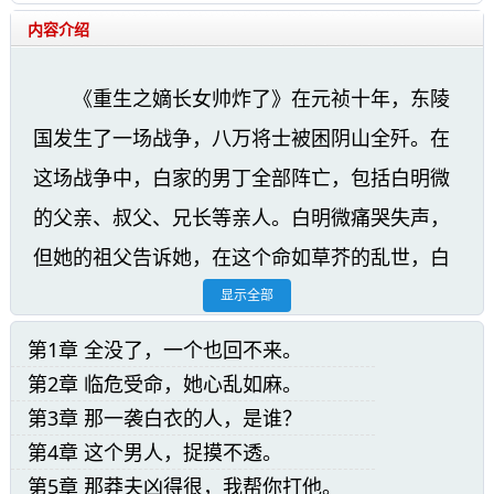
内容介绍
《重生之嫡长女帅炸了》在元祯十年，东陵
国发生了一场战争，八万将士被困阴山全歼。在
这场战争中，白家的男丁全部阵亡，包括白明微
的父亲、叔父、兄长等亲人。白明微痛哭失声，
但她的祖父告诉她，在这个命如草芥的乱世，白
家满门为国捐躯，虽死犹荣，她应该自豪而不是
显示全部
哭泣。这篇文章通过主人公白明微的视角，展现
第1章 全没了，一个也回不来。
了战争给一个家庭带来的巨大伤害和悲痛。同
第2章 临危受命，她心乱如麻。
时，也表达了对那些为国家献出生命的英雄的敬
第3章 那一袭白衣的人，是谁？
第4章 这个男人，捉摸不透。
意和赞美。
第5章 那莽夫凶得很，我帮你打他。