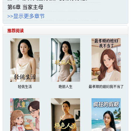
重生之嫡长女帅炸了小说精彩阅读:
第6章 当家主母
“报！八月十四，东陵国八万将士被困阴山，
>>显示更多章节
全歼！”
推荐阅读
元祯十年，深秋。
相国府，书房内。
案几上烛火闪烁，白明微看着手中沾满鲜血
的十一封信，双手颤/抖。
轻佻生活
艳丽人生
最孝顺的媳妇我不当了
“报！相府嫡长子白伯远阵亡。”
“报！相府嫡次子白仲远阵亡。”
“报！相府幺子白季远阵亡。”