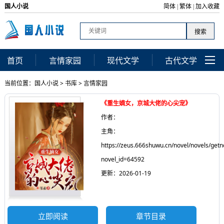
国人小说
简体
繁体
加入收藏
|
|
首页
言情家园
现代文学
古代文学
当前位置：
国人小说
>
书库
>
言情家园
《重生嫡女，京城大佬的心尖宠》
作者：
主角：
https://zeus.666shuwu.cn/novel/novels/getn
novel_id=64592
更新：2026-01-19
立即阅读
章节目录