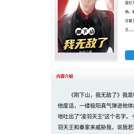
是扛
他。
日宴
王…
内容介绍
《刚下山，我无敌了》我是
他废话，一缕极阳真气弹进他体
地吐出了“凌羽天王”这个名字
羽天王和秦家来威胁我，说我若