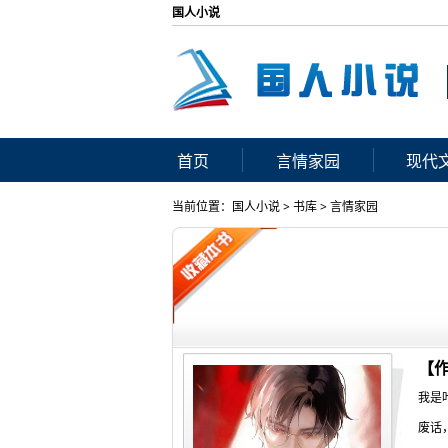
国人小说
首页
言情家园
现代
当前位置：
国人小说
>
书库
>
言情家园
【
我是
废话