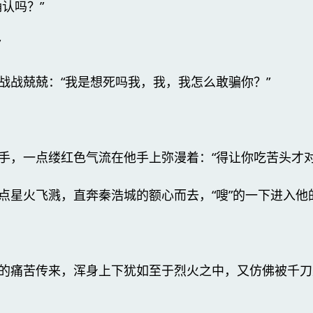
认吗？”
”
战战兢兢：“我是想死吗我，我，我怎么敢骗你？”
手，一点缕红色气流在他手上弥漫着：“得让你吃苦头才对
点星火飞溅，直奔秦浩城的额心而去，“嗖”的一下进入他
的痛苦传来，浑身上下犹如至于烈火之中，又仿佛被千刀