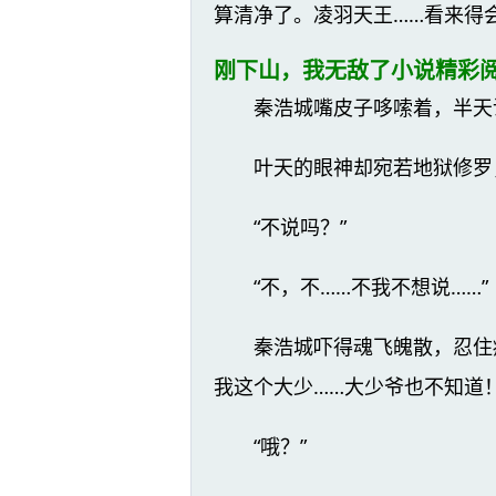
算清净了。凌羽天王……看来得
刚下山，我无敌了小说精彩阅
秦浩城嘴皮子哆嗦着，半天
叶天的眼神却宛若地狱修罗
“不说吗？”
“不，不……不我不想说……”
秦浩城吓得魂飞魄散，忍住
我这个大少……大少爷也不知道！
“哦？”