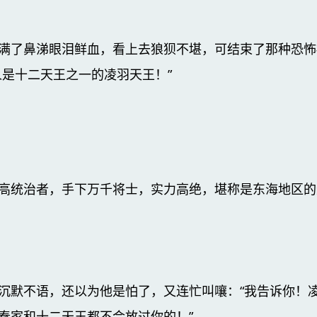
满了鼻涕眼泪鲜血，看上去狼狈不堪，可结束了那种恐怖
人是十二天王之一的凌羽天王！”
高统治者，手下万千将士，实力高绝，堪称是东海地区的
沉默不语，还以为他是怕了，又连忙叫嚷：“我告诉你！
秦家和十二天王都不会放过你的！”