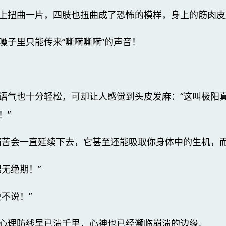
上扭曲一片，四肢也扭曲成了恐怖的模样，身上的筋肉皮
嗓子里只能传来“嘶嗬嘶嗬”的声音！
语气也十分轻松，可却让人感觉到头皮发麻：“这叫极阳
！”
痛苦会一直延续下去，它甚至还能吸取你身体中的生机，而
无绝期！”
不说！”
心理防线早已溃千里，心神也已经濒临崩溃的边缘。