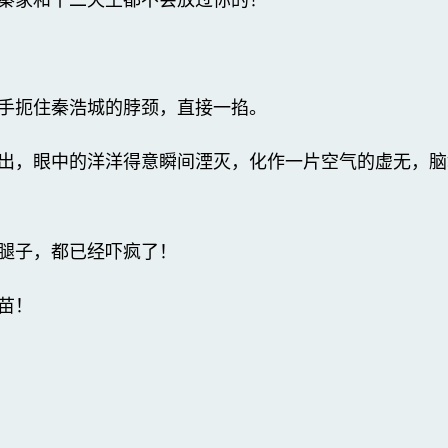
手扼住秦浩城的脖颈，直接一掐。
出，眼中的洋洋得意瞬间湮灭，化作一片空气的虚无，脑
腿子，都已经吓疯了！
苗！