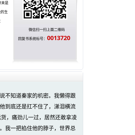
原来是
晚的生
天
微信扫一扫上面二维码
0013720
回复书系统标号：
说不知道秦家的机密。我懒得跟
他到底还是扛不住了，涕泪横流
蠢货，痛劲儿一过，居然还敢拿凌
。我一把掐住他的脖子，世界总