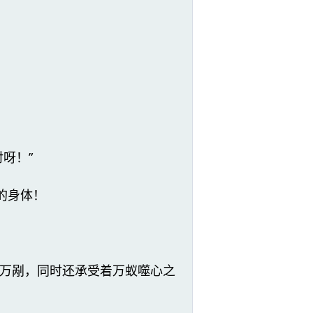
呀！”
的身体！
万剐，同时还承受着万蚁噬心之