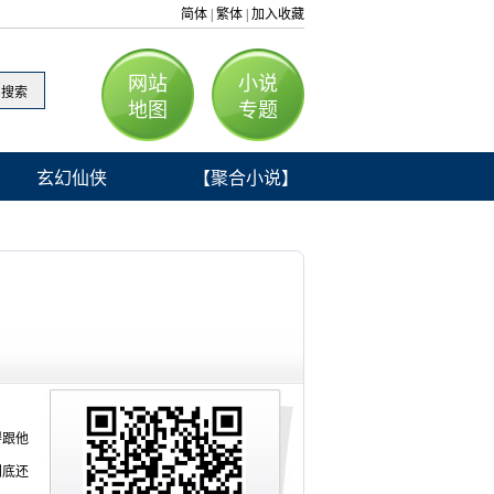
简体
繁体
加入收藏
|
|
网站
小说
地图
专题
玄幻仙侠
【聚合小说】
得跟他
到底还