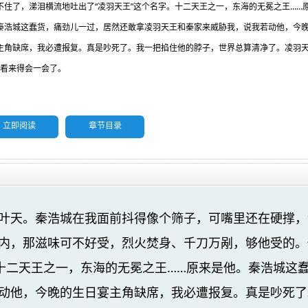
不住了，涕泪横流地吐出了“凌羽天王”这个名字。十二天王之一，东海的无冕之王……
秦浩城这蠢货，痛劲儿一过，居然还敢拿凌羽天王和秦家来威胁我，说我若动他，今
主角缺席，我必遭报复。真是吵死了。我一把掐住他的脖子，世界总算清净了。凌羽
…看来得会一会了。
立即阅读
章节目录
叶天。秦浩城在我面前抖得像个筛子，可嘴里还在硬撑，
内，那滋味可不好受，烈火焚身、千刀万剐，够他受的。
。十二天王之一，东海的无冕之王……原来是他。秦浩城这
动他，今晚的生日宴主角缺席，我必遭报复。真是吵死了