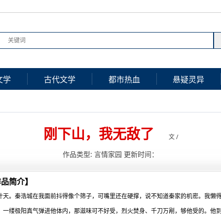
文学
古代文学
都市热血
悬疑灵异
刚下山，我无敌了
文 /
作品类型: 言情家园 更新时间：
作品简介】
叶天。秦浩城在我面前抖得像个筛子，可嘴里还在硬撑，说不知道秦家的机密。我懒
，一缕极阳真气弹进他体内，那滋味可不好受，烈火焚身、千刀万剐，够他受的。他