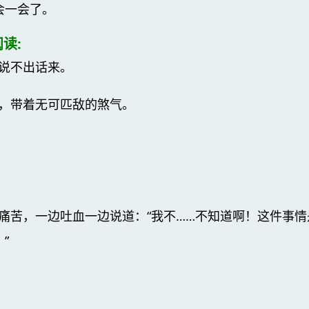
会一会了。
读:
说不出话来。
，带着无可匹敌的煞气。
痛苦，一边吐血一边说道：“我不……不知道啊！这件事
”