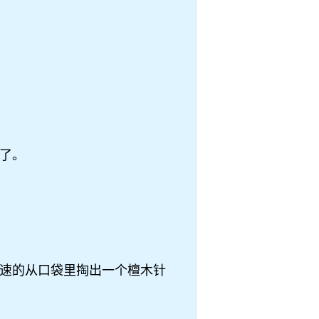
了。
速的从口袋里掏出一个檀木针