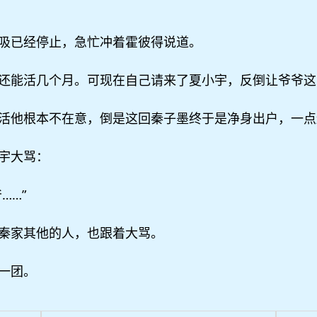
吸已经停止，急忙冲着霍彼得说道。
还能活几个月。可现在自己请来了夏小宇，反倒让爷爷这
活他根本不在意，倒是这回秦子墨终于是净身出户，一点
宇大骂：
……”
秦家其他的人，也跟着大骂。
一团。