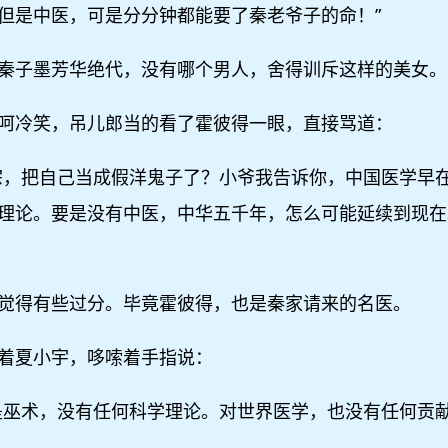
但是中医，可是分分钟都能要了秦老爷子的命！”
秦子墨芳华绝代，没有哪个男人，舍得训斥这样的美女。
呵冷笑，吊儿郎当的看了霍彼得一眼，直接骂道：
宗，把自己当成假洋鬼子了？小爷我告诉你，中国医学早
理论。要是没有中医，中华五千年，怎么可能延续到现在
觉得有些过分。毕竟霍彼得，也是秦家请来的名医。
着夏小宇，哆嗦着手指说：
是巫术，没有任何科学理论。对世界医学，也没有任何贡献