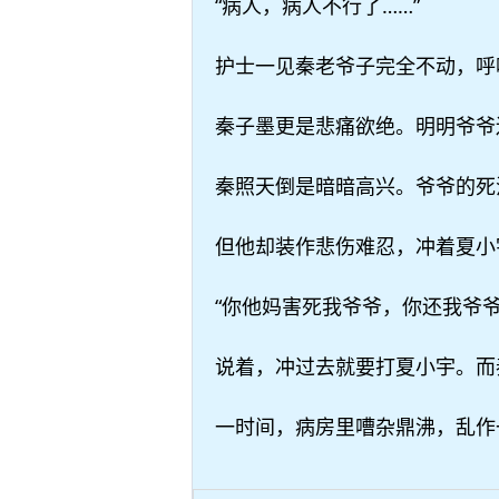
“病人，病人不行了……”
护士一见秦老爷子完全不动，呼
秦子墨更是悲痛欲绝。明明爷爷
秦照天倒是暗暗高兴。爷爷的死
但他却装作悲伤难忍，冲着夏小
“你他妈害死我爷爷，你还我爷爷
说着，冲过去就要打夏小宇。而
一时间，病房里嘈杂鼎沸，乱作