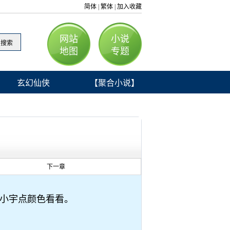
简体
繁体
加入收藏
|
|
网站
小说
地图
专题
玄幻仙侠
【聚合小说】
下一章
小宇点颜色看看。