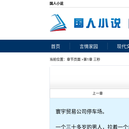
国人小说
首页
言情家园
现代
当前位置：章节页面 >第1章 三秒
上一章
寰宇贸易公司停车场。
一个三十多岁的男人，拉着一个