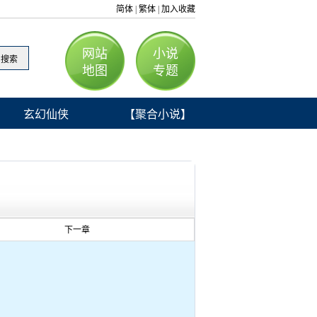
简体
繁体
加入收藏
|
|
网站
小说
地图
专题
玄幻仙侠
【聚合小说】
下一章