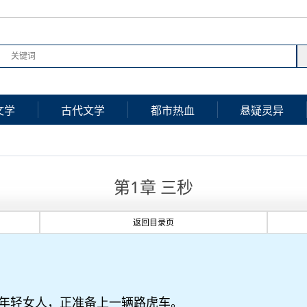
文学
古代文学
都市热血
悬疑灵异
第1章 三秒
返回目录页
年轻女人，正准备上一辆路虎车。