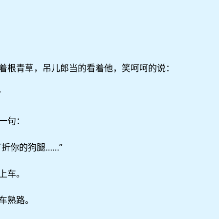
着根青草，吊儿郎当的看着他，笑呵呵的说：
”
一句：
折你的狗腿……”
上车。
车熟路。