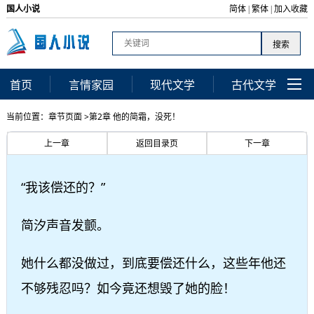
国人小说
简体
繁体
加入收藏
|
|
首页
言情家园
现代文学
古代文学
当前位置：章节页面 >第2章 他的简霜，没死！
上一章
返回目录页
下一章
“我该偿还的？”
简汐声音发颤。
她什么都没做过，到底要偿还什么，这些年他还
不够残忍吗？如今竟还想毁了她的脸！