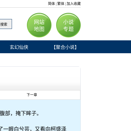
简体
繁体
加入收藏
|
|
网站
小说
地图
专题
玄幻仙侠
【聚合小说】
下一章
腹部，掩下眸子。
了一眼白兮芸，又看向柯盛泽