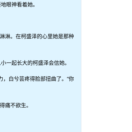
疑地眼神看着她。
淋淋。在柯盛泽的心里她是那种
从小一起长大的柯盛泽会信她。
力，白兮芸疼得脸部扭曲了。“你
得痛不欲生。