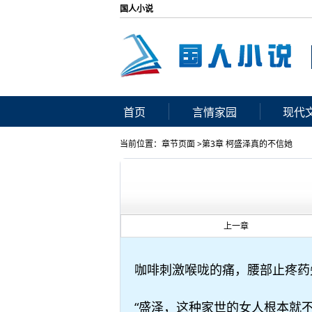
国人小说
首页
言情家园
现代
当前位置：章节页面 >第3章 柯盛泽真的不信她
上一章
咖啡刺激喉咙的痛，腰部止疼药
“盛泽，这种家世的女人根本就