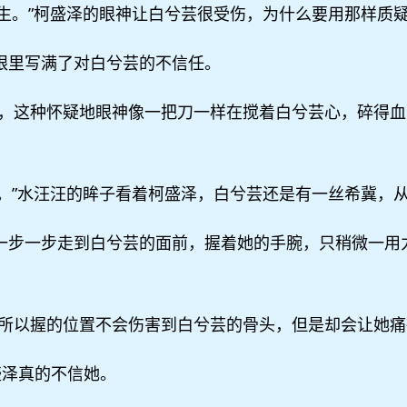
医生。”柯盛泽的眼神让白兮芸很受伤，为什么要用那样质
泽眼里写满了对白兮芸的不信任。
，这种怀疑地眼神像一把刀一样在搅着白兮芸心，碎得血
环。”水汪汪的眸子看着柯盛泽，白兮芸还是有一丝希冀，
泽一步一步走到白兮芸的面前，握着她的手腕，只稍微一用
所以握的位置不会伤害到白兮芸的骨头，但是却会让她痛
盛泽真的不信她。