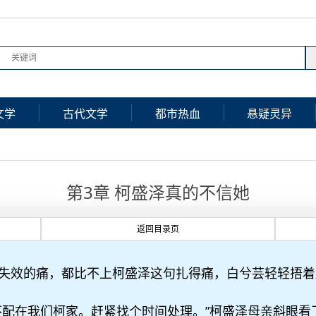
文学
古代文学
都市热血
悬疑灵异
第3章 柯盛泽真的不信她
返回目录页
失效的痛，都比不上柯盛泽这句扎得痛，白兮芸轻轻捂着
不配在我们柯家。赶紧找个时间处理。”柯盛泽母亲斜眼看