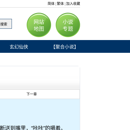
简体
繁体
加入收藏
|
|
网站
小说
地图
专题
玄幻仙侠
【聚合小说】
下一章
送到嘴里，“咔咔”的嚼着。