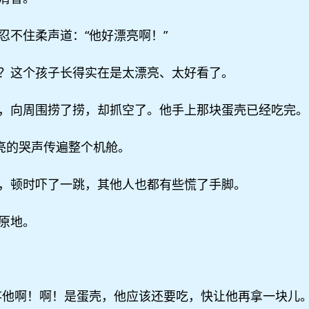
忍不住柔声道：“他好漂亮啊！”
？这个孩子长得实在是太漂亮、太好看了。
，向周围捞了捞，却抓空了。他手上那块蛋壳已经吃完。
嘹亮的哭声传遍整个机舱。
，顿时吓了一跳，其他人也都有些慌了手脚。
原地。
疼他啊！啊！是蛋壳，他应该还要吃，快让他再拿一块儿。