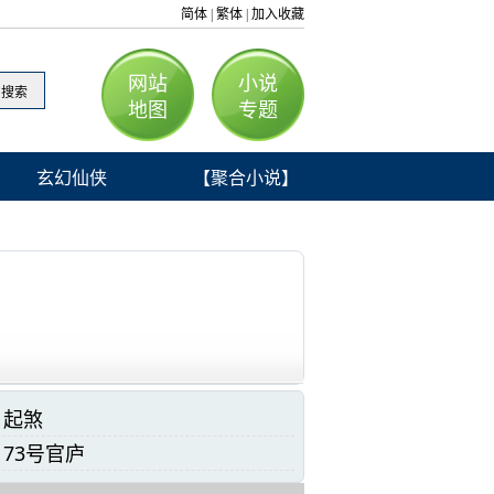
简体
繁体
加入收藏
|
|
网站
小说
地图
专题
玄幻仙侠
【聚合小说】
 起煞
 73号官庐