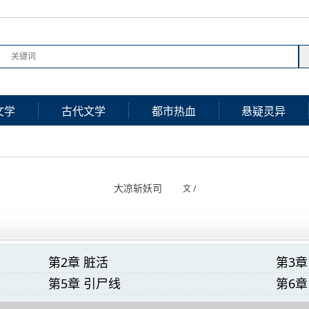
文学
古代文学
都市热血
悬疑灵异
大凉斩妖司
文 /
第2章 脏活
第3章
第5章 引尸线
第6章