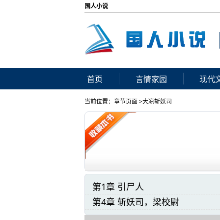
国人小说
首页
言情家园
现代
当前位置：章节页面 >
大凉斩妖司
第1章 引尸人
第4章 斩妖司，梁校尉